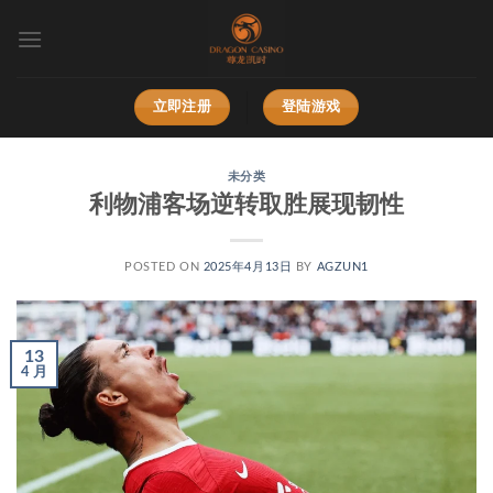
跳
到
内
容
立即注册
登陆游戏
未分类
利物浦客场逆转取胜展现韧性
POSTED ON
2025年4月13日
BY
AGZUN1
13
4 月