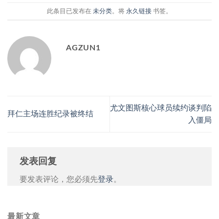
此条目已发布在
未分类
。将
永久链接
书签。
AGZUN1
尤文图斯核心球员续约谈判陷
拜仁主场连胜纪录被终结
入僵局
发表回复
要发表评论，您必须先
登录
。
最新文章