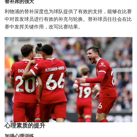
替补席的强大
利物浦的替补深度也为球队提供了有效的支持，能够在比赛
中对首发球员进行有效的补充与轮换。替补球员往往会在比
赛中发挥关键作用，改写比赛结果。
心理素质的提升
加强心理训练