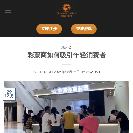
跳
到
内
容
立即注册
登陆游戏
未分类
彩票商如何吸引年轻消费者
POSTED ON
2024年12月29日
BY
AGZUN1
29
12 月