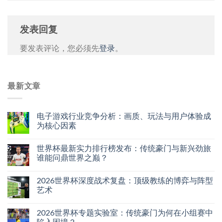
发表回复
要发表评论，您必须先
登录
。
最新文章
电子游戏行业竞争分析：画质、玩法与用户体验成
为核心因素
世界杯最新实力排行榜发布：传统豪门与新兴劲旅
谁能问鼎世界之巅？
2026世界杯深度战术复盘：顶级教练的博弈与阵型
艺术
2026世界杯专题实验室：传统豪门为何在小组赛中