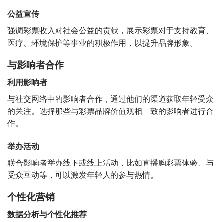
公益宣传
强调彩票收入对社会公益的贡献，展示彩票对于支持教育、
医疗、环境保护等事业的积极作用，以提升品牌形象。
与影响者合作
利用影响者
与社交网络中的影响者合作，通过他们的渠道获取年轻受众
的关注。选择那些与彩票品牌价值观相一致的影响者进行合
作。
举办活动
联合影响者举办线下或线上活动，比如直播购彩票体验、与
受众互动等，可以激发年轻人的参与热情。
个性化营销
数据分析与个性化推荐