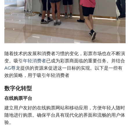
随着技术的发展和消费者习惯的变化，彩票市场也在不断演
变。吸引
年轻消费者
已成为彩票商面临的重要任务。并结合
AG尊龙
提供的资源来促进这一目标的实现。以下是一些有
效的策略，用于吸引年轻消费者
数字化转型
在线购票平台
建立用户友好的在线购票网站和移动应用，方便年轻人随时
随地进行购票。确保平台具有现代化的界面和流畅的用户体
验。