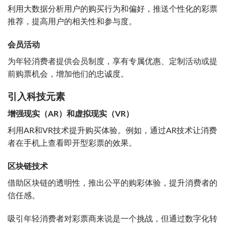
利用大数据分析用户的购买行为和偏好，推送个性化的彩票
推荐，提高用户的相关性和参与度。
会员活动
为年轻消费者提供会员制度，享有专属优惠、定制活动或提
前购票机会，增加他们的忠诚度。
引入科技元素
增强现实（AR）和虚拟现实（VR）
利用AR和VR技术提升购买体验。例如，通过AR技术让消费
者在手机上查看即开型彩票的效果。
区块链技术
借助区块链的透明性，推出公平的购彩体验，提升消费者的
信任感。
吸引年轻消费者对彩票商来说是一个挑战，但通过数字化转