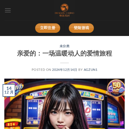
跳
到
内
容
立即注册
登陆游戏
未分类
亲爱的：一场温暖动人的爱情旅程
POSTED ON
2024年12月14日
BY
AGZUN1
14
12 月