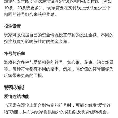
滚轮与支付线：游戏通常设有5个滚轮和多条支付线（例如
10条、20条或更多）。玩家需要在支付线上形成至少三个
相同的符号组合来获得奖励。
投注设置
玩家可以根据自己的资金情况设置每轮的投注金额。不同的
投注额度将影响获胜时的奖金金额。
符号与赔率
游戏包含多种与爱情相关的符号，如心形、花束、约会场景
等。每种符号都有不同的赔率。例如，高价值的符号能够为
玩家带来更高的回报。
特殊功能
爱情连结功能
当玩家在滚轮上组合到特定的符号时，可能会触发“爱情连
结”功能，从而为玩家提供额外的奖励以及免费旋转机会。