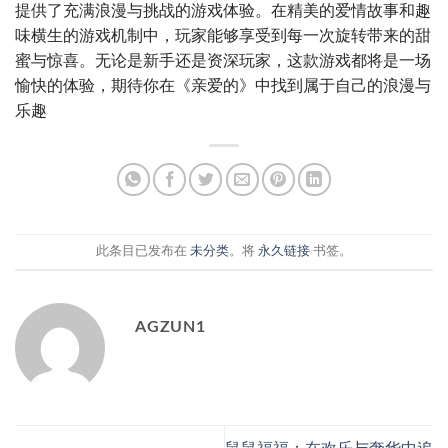
提供了充满浪漫与挑战的游戏体验。在精美的爱情故事和趣
味横生的游戏机制中，玩家能够享受到每一次旋转带来的甜
蜜与惊喜。无论是新手还是资深玩家，这款游戏都将是一场
愉快的体验，期待你在《亲爱的》中找到属于自己的浪漫与
乐趣
此条目已发布在
未分类
。将
永久链接
书签。
AGZUN1