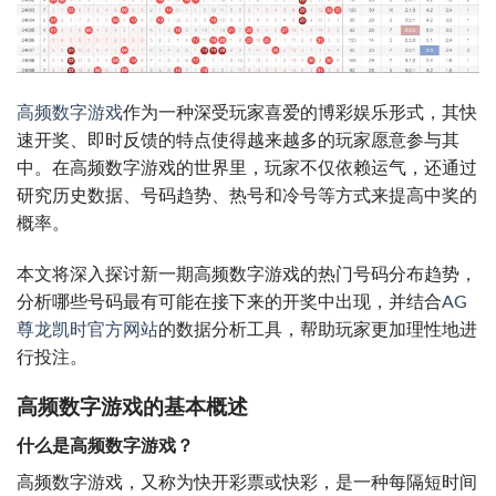
高频数字游戏
作为一种深受玩家喜爱的博彩娱乐形式，其快
速开奖、即时反馈的特点使得越来越多的玩家愿意参与其
中。在高频数字游戏的世界里，玩家不仅依赖运气，还通过
研究历史数据、号码趋势、热号和冷号等方式来提高中奖的
概率。
本文将深入探讨新一期高频数字游戏的热门号码分布趋势，
分析哪些号码最有可能在接下来的开奖中出现，并结合
AG
尊龙凯时官方网站
的数据分析工具，帮助玩家更加理性地进
行投注。
高频数字游戏的基本概述
什么是高频数字游戏？
高频数字游戏，又称为快开彩票或快彩，是一种每隔短时间