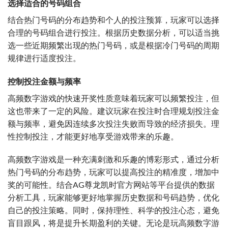
选择适合的号码组合
结合热门号码的分布趋势和个人的投注预算，玩家可以选择
合理的号码组合进行投注。根据历史数据分析，可以适当挑
选一些近期频繁出现的热门号码，或是根据冷门号码的周期
规律进行适度投注。
控制投注金额与频率
高频数字游戏的快速开奖性质意味着玩家可以频繁投注，但
这也带来了一定的风险。建议玩家在投注时合理规划投注金
额与频率，避免因连续多次投注失败而导致的经济损失。理
性控制投注，才能更好地享受游戏带来的乐趣。
高频数字游戏是一种充满刺激和乐趣的博彩形式，通过分析
热门号码的分布趋势，玩家可以提高投注的精准度，增加中
奖的可能性。结合AG尊龙凯时官方网站等平台提供的数据
分析工具，玩家能够更好地掌握历史数据和号码趋势，优化
自己的投注策略。同时，保持理性、科学的投注心态，避免
盲目跟风，将是提升长期盈利的关键。无论是玩高频数字游