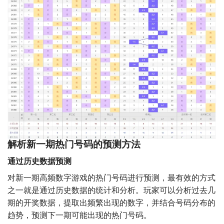
解析新一期热门号码的预测方法
通过历史数据预测
对新一期高频数字游戏的热门号码进行预测，最有效的方式
之一就是通过历史数据的统计和分析。玩家可以分析过去几
期的开奖数据，提取出频繁出现的数字，并结合号码分布的
趋势，预测下一期可能出现的热门号码。