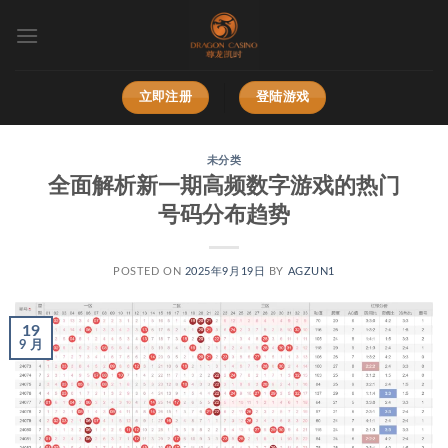
跳
到
内
容
立即注册
登陆游戏
未分类
全面解析新一期高频数字游戏的热门
号码分布趋势
POSTED ON
2025年9月19日
BY
AGZUN1
19
9 月