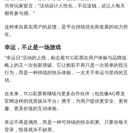
另有玩家留言：“活动设计人性化，不仅送钱，还让人每天
都有参与感。”
这种来自真实用户的反馈，是平台持续优化和发展的动力所
在。
幸运，不止是一场游戏
“幸运日”活动的上线，标志着TCG彩票在用户体验与品牌战
略上的又一次创新突破。它让购彩不再只是一次简单的投注
行为，而是一种持续的快乐体验，一次关于幸运与坚持的互
动。
在未来，TCG彩票将继续与更多合作伙伴（包括像AG尊龙
官网这样的优质娱乐平台）携手，为用户提供更安全、更有
趣、更具价值的互动体验。
幸运不再是偶然，而是一种可持续的快乐积累。只要你每天
登录，惊喜就永不缺席。