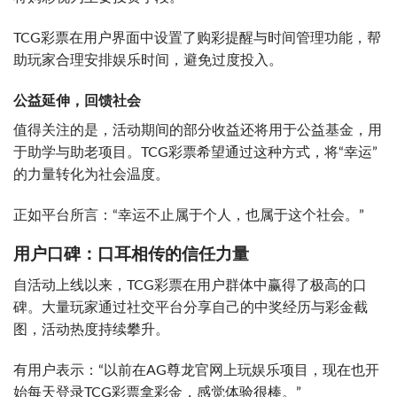
TCG彩票在用户界面中设置了购彩提醒与时间管理功能，帮
助玩家合理安排娱乐时间，避免过度投入。
公益延伸，回馈社会
值得关注的是，活动期间的部分收益还将用于公益基金，用
于助学与助老项目。TCG彩票希望通过这种方式，将“幸运”
的力量转化为社会温度。
正如平台所言：“幸运不止属于个人，也属于这个社会。”
用户口碑：口耳相传的信任力量
自活动上线以来，TCG彩票在用户群体中赢得了极高的口
碑。大量玩家通过社交平台分享自己的中奖经历与彩金截
图，活动热度持续攀升。
有用户表示：“以前在AG尊龙官网上玩娱乐项目，现在也开
始每天登录TCG彩票拿彩金，感觉体验很棒。”