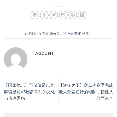
此条目已发布在
未分类
。将
永久链接
书签。
AGZUN1
【国家德比】不仅仅是比赛：
【逆转之王】盘点本赛季完成
解读皇马VS巴萨背后的文化
最大分差逆转的球队，韧性从
与历史恩怨
何而来？