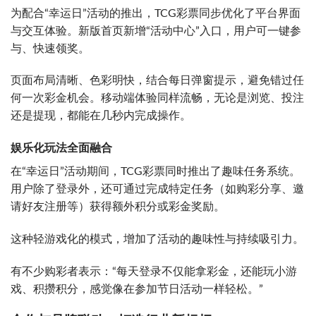
为配合“幸运日”活动的推出，TCG彩票同步优化了平台界面
与交互体验。新版首页新增“活动中心”入口，用户可一键参
与、快速领奖。
页面布局清晰、色彩明快，结合每日弹窗提示，避免错过任
何一次彩金机会。移动端体验同样流畅，无论是浏览、投注
还是提现，都能在几秒内完成操作。
娱乐化玩法全面融合
在“幸运日”活动期间，TCG彩票同时推出了趣味任务系统。
用户除了登录外，还可通过完成特定任务（如购彩分享、邀
请好友注册等）获得额外积分或彩金奖励。
这种轻游戏化的模式，增加了活动的趣味性与持续吸引力。
有不少购彩者表示：“每天登录不仅能拿彩金，还能玩小游
戏、积攒积分，感觉像在参加节日活动一样轻松。”