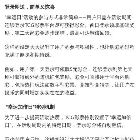
登录即送，简单又惊喜
“幸运日”活动的参与方式非常简单——用户只需在活动期间
连续登录TCG彩票平台即可获得彩金。首日登录领取基础奖
励，第二天起彩金逐步递增，最高可达翻倍回馈。
这样的设定大大提升了用户的参与积极性，也让购彩的过程
充满了趣味和期待感。
例如，用户第一天登录可领取5元彩金，连续登录到第七天
则可获得额外的随机红包奖励。彩金可直接用于平台内购
彩，包括热门玩法如数字型彩票、竞技型竞猜等，让用户在
娱乐的同时增加实实在在的收益。
“幸运加倍日”特别机制
为了进一步提高活动热度，TCG彩票特别设置了“幸运加倍
日”。在活动周期内的特定日期，登录彩金将自动翻倍。
不少老用户反馈，这样的设计大大增强了平台互动性与期待