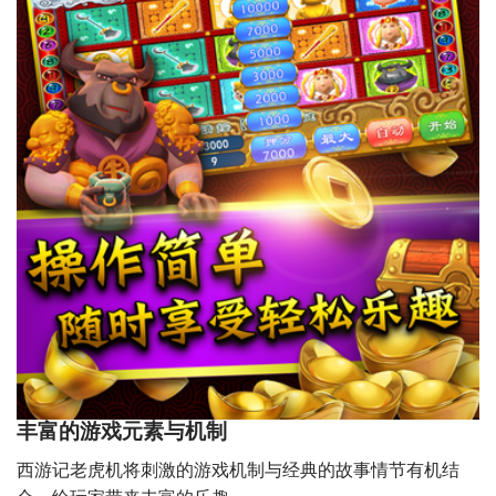
丰富的游戏元素与机制
西游记老虎机将刺激的游戏机制与经典的故事情节有机结