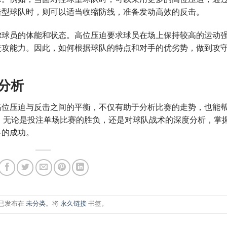
击型球队时，则可以适当收缩防线，准备发动高效的反击。
虑球员的体能和状态。高位压迫要求球员在场上保持较高的运动
进攻能力。因此，如何根据球队的特点和对手的优劣势，做到攻
分析
高位压迫与反击之间的平衡，不仅有助于分析比赛的走势，也能
注。无论是投注单场比赛的胜负，还是对球队战术的深度分析，掌
多的成功。
已发布在
未分类
。将
永久链接
书签。