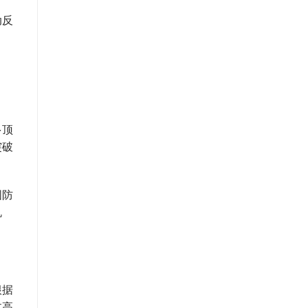
动反
多顶
突破
固防
机
根据
过高