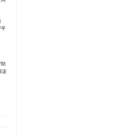
强
守平
帮助
握这