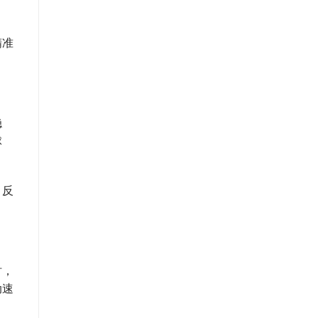
精准
稳
球
，反
时，
动速