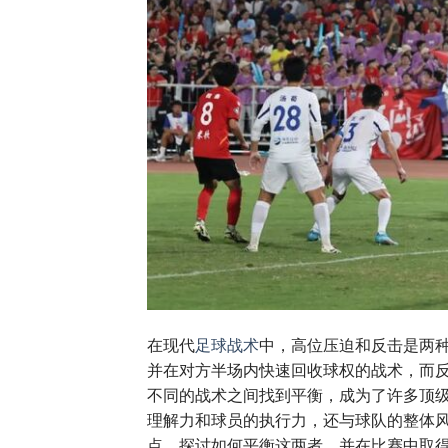
在现代
足球战术
中，高位压迫和反击是两
并在对方半场内快速回收球权的战术，而
不同的战术之间找到平衡，成为了许多顶
理解力和球员的执行力，还与球队的整体
点，探讨如何平衡这两者，并在比赛中取得