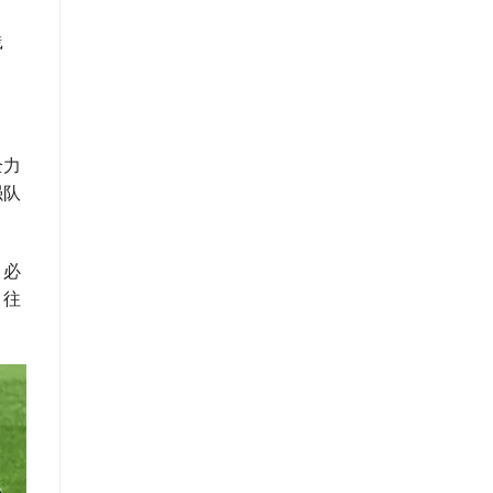
践
全力
强队
，必
，往