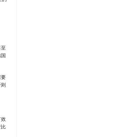
甚至
德国
需要
否则
有效
变比