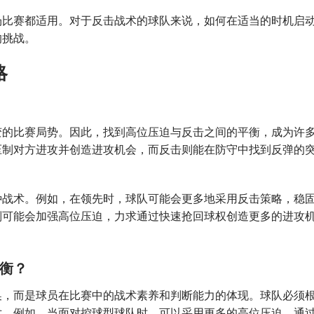
场比赛都适用。对于反击战术的球队来说，如何在适当的时机启
的挑战。
略
变的比赛局势。因此，找到高位压迫与反击之间的平衡，成为许
压制对方进攻并创造进攻机会，而反击则能在防守中找到反弹的
种战术。例如，在领先时，球队可能会更多地采用反击策略，稳
则可能会加强高位压迫，力求通过快速抢回球权创造更多的进攻
衡？
换，而是球员在比赛中的战术素养和判断能力的体现。球队必须
术。例如，当面对控球型球队时，可以采用更多的高位压迫，通