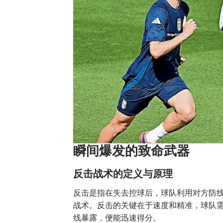
瞬间爆发的致命武器
反击战术的定义与原理
反击是指在失去控球后，球队利用对方防
战术。反击的关键在于速度和精准，球队
线暴露，便能迅速得分。