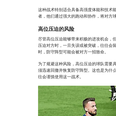
这种战术特别适合具备高强度体能和技术
者，他们通过强大的跑动和协作，将对方
高位压迫的风险
尽管高位压迫能够带来积极的进攻机会，
压迫对方时，一旦失误或被突破，往往会
时，防守阵型可能会被对方一招致命。
为了规避这种风险，高位压迫的球队需要
须迅速回撤并恢复防守阵型。这也是为什
往会谨慎使用这一战术。