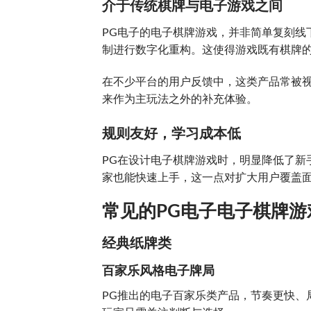
介于传统棋牌与电子游戏之间
PG电子的电子棋牌游戏，并非简单复刻线
制进行数字化重构。这使得游戏既有棋牌
在不少平台的用户反馈中，这类产品常被视
来作为主玩法之外的补充体验。
规则友好，学习成本低
PG在设计电子棋牌游戏时，明显降低了新
家也能快速上手，这一点对扩大用户覆盖
常见的PG电子电子棋牌游
经典纸牌类
百家乐风格电子牌局
PG推出的电子百家乐类产品，节奏更快、