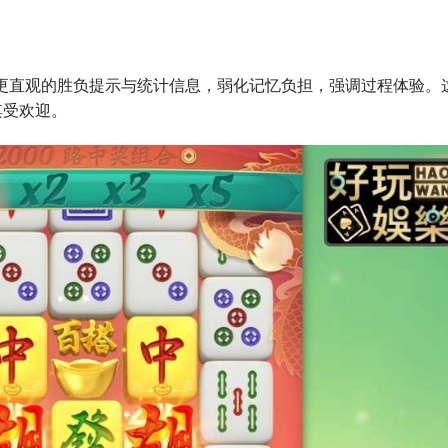
更直观的胜负提示与统计信息，弱化记忆负担，强调过程体验。
其受欢迎。