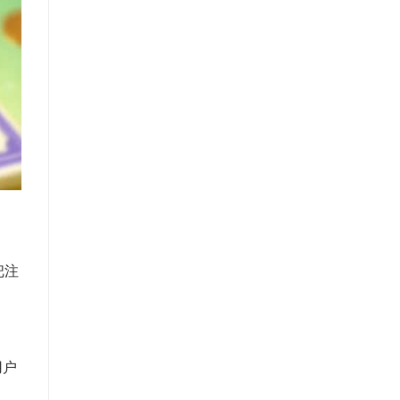
把注
用户