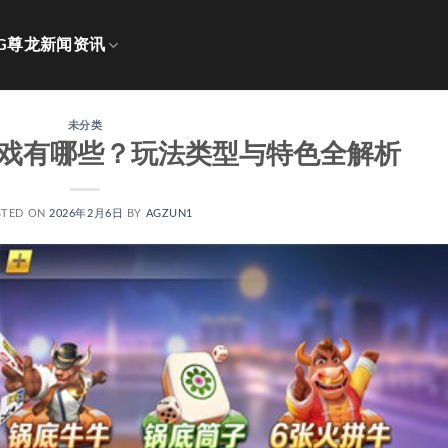
G尊龙新闻资讯
未分类
游戏有哪些？玩法类型与特色全解析
STED ON
2026年2月6日
BY
AGZUN1