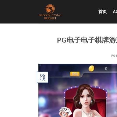
跳
到
首页
A
内
容
PG电子电子棋牌
PO
06
2 月