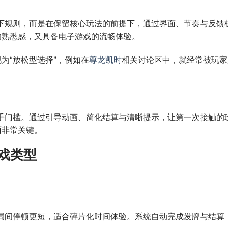
下规则，而是在保留核心玩法的前提下，通过界面、节奏与反馈
的熟悉感，又具备电子游戏的流畅体验。
为“放松型选择”，例如在
尊龙凯时
相关讨论区中，就经常被玩家
手门槛。通过引导动画、简化结算与清晰提示，让第一次接触的
面非常关键。
戏类型
局间停顿更短，适合碎片化时间体验。系统自动完成发牌与结算