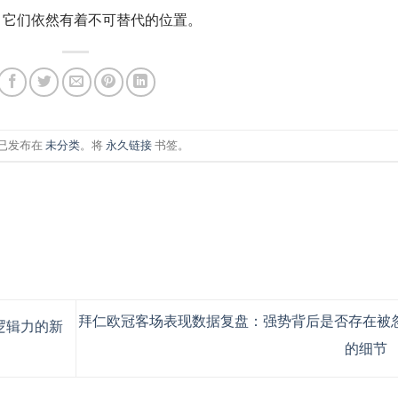
，它们依然有着不可替代的位置。
已发布在
未分类
。将
永久链接
书签。
拜仁欧冠客场表现数据复盘：强势背后是否存在被
逻辑力的新
的细节