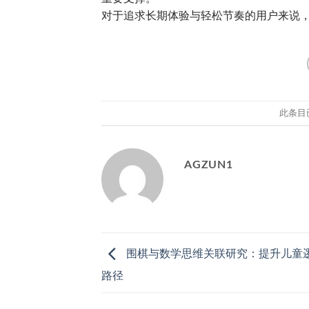
对于追求长期体验与轻松节奏的用户来说
此条目
AGZUN1
围棋与数学思维关联研究：提升儿童
路径