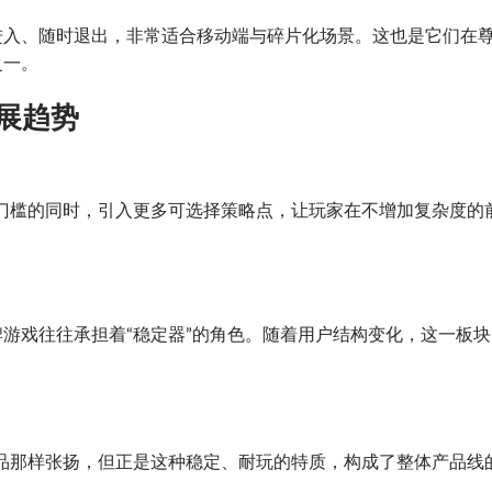
进入、随时退出，非常适合移动端与碎片化场景。这也是它们在
之一。
展趋势
门槛的同时，引入更多可选择策略点，让玩家在不增加复杂度的
游戏往往承担着“稳定器”的角色。随着用户结构变化，这一板块
品那样张扬，但正是这种稳定、耐玩的特质，构成了整体产品线