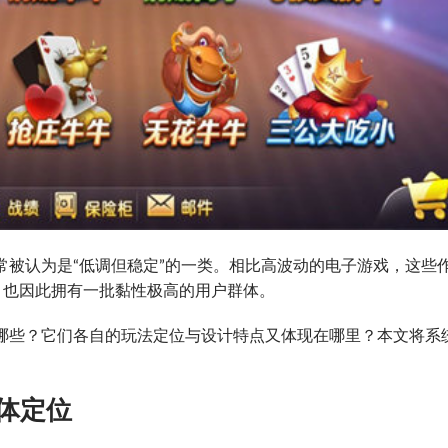
常被认为是“低调但稳定”的一类。相比高波动的电子游戏，这些
，也因此拥有一批黏性极高的用户群体。
哪些？它们各自的玩法定位与设计特点又体现在哪里？本文将系
体定位