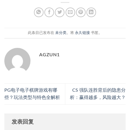
此条目已发布在
未分类
。将
永久链接
书签。
AGZUN1
PG电子电子棋牌游戏有哪
CS 强队连胜背后的隐患分
些？玩法类型与特色全解析
析：赢得越多，风险越大？
发表回复